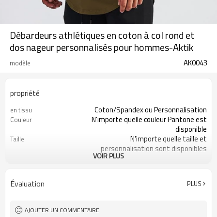
Débardeurs athlétiques en coton à col rond et
dos nageur personnalisés pour hommes-Aktik
AK0043
modèle
propriété
Coton/Spandex ou Personnalisation
en tissu
N'importe quelle couleur Pantone est
Couleur
disponible
N'importe quelle taille et
Taille
personnalisation sont disponibles
VOIR PLUS
200 pièces par style
MOQ
Impression, broderie, transfert de
Logo
chaleur, ect
Évaluation
PLUS
Évacuation de l'humidité, séchage
Fonctionnalité
rapide, antistatique
AJOUTER UN COMMENTAIRE