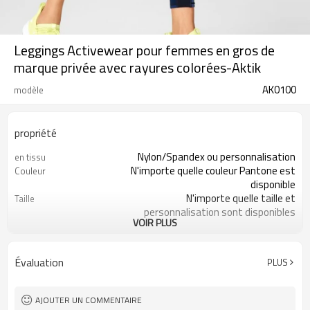
Leggings Activewear pour femmes en gros de
marque privée avec rayures colorées-Aktik
AK0100
modèle
propriété
Nylon/Spandex ou personnalisation
en tissu
N'importe quelle couleur Pantone est
Couleur
disponible
N'importe quelle taille et
Taille
personnalisation sont disponibles
VOIR PLUS
200 pièces par style
MOQ
Impression, broderie, transfert de
Logo
chaleur, ect
Évaluation
PLUS
Évacuation de l'humidité, séchage
Fonctionnalité
rapide, antistatique
AJOUTER UN COMMENTAIRE