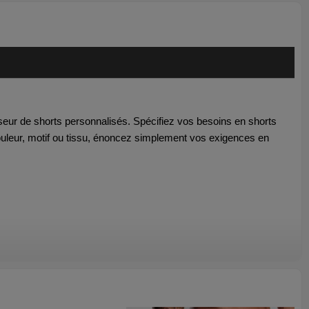
sseur de shorts personnalisés. Spécifiez vos
besoins en shorts
couleur, motif ou tissu, énoncez simplement vos exigences en
ur la gym, la course et l'entraînement