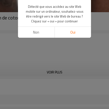
Détecté que vous accédez au site Web
mobile sur un ordinateur, souhaitez-vous
n de coton personnalisé avec poches-Aktik
être redirigé vers le site Web de bureau ?
Cliquez sur « oui » pour continuer
Non
Oui
VOIR PLUS