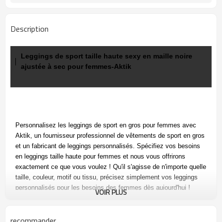
Description
Leggings de sport taille haute sexy en maille noire
ajustée à sec pour femmes-Aktik
Personnalisez les leggings de sport en gros pour femmes avec
Aktik, un fournisseur professionnel de vêtements de sport en gros
et un fabricant de leggings personnalisés. Spécifiez vos
besoins
en leggings taille haute pour femmes et nous vous offrirons
exactement ce que vous voulez ! Qu'il s'agisse de n'importe quelle
taille, couleur, motif ou tissu, précisez simplement vos leggings
personnalisés pour les besoins des femmes dès aujourd'hui !
VOIR PLUS
Descriptif :
recommander