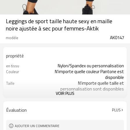
Leggings de sport taille haute sexy en maille
noire ajustée à sec pour femmes-Aktik
AK0147
modèle
propriété
Nylon/Spandex ou personnalisation
en tissu
N'importe quelle couleur Pantone est
Couleur
disponible
N'importe quelle taille et
Taille
personnalisation sont disponibles
VOIR PLUS
200 pièces par style
MOQ
Impression, broderie, transfert de
Logo
chaleur, ect
Évaluation
PLUS
Évacuation de l'humidité, séchage
Fonctionnalité
rapide, antistatique
AJOUTER UN COMMENTAIRE