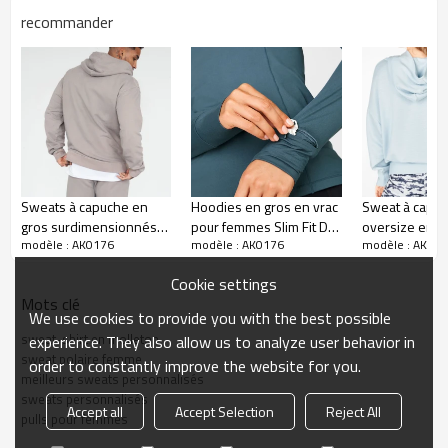
recommander
Descriptif :
1. Tissu sweat-shirt basique en coton doux pour la peau et
respirant, évacuant l'humidité de votre peau
2. Doté de manches longues et d'un large ourlet et poignets
Sweats à capuche en
Hoodies en gros en vrac
Sweat à capu
élastiques côtelés pour retenir la chaleur
gros surdimensionnés
pour femmes Slim Fit Dri
oversize en c
modèle : AK0176
modèle : AK0176
modèle : AK01
pour hommes Sweat à
Fit Gym Hoodies avec
gros de marqu
3. Sweat-shirt en molleton épais à col haut surdimensionné
capuche en molleton de
poches-Aktik
pour femmes-
pour femme
Cookie settings
coton personnalisé-
Mots clé
Aktik
We use cookies to provide you with the best possible
sweat-shirt en molleton
experience. They also allow us to analyze user behavior in
sweat polaire femme
détails du produit
order to constantly improve the website for you.
meilleurs sweats personnalisés
sweats personnalisés
Accept all
Accept Selection
Reject All
en tissu
100% Polyester
pulls pour femmes
Evacuation de l'humidité, extensible dans les