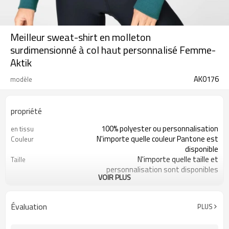
Meilleur sweat-shirt en molleton
surdimensionné à col haut personnalisé Femme-
Aktik
AK0176
modèle
propriété
100% polyester ou personnalisation
en tissu
N'importe quelle couleur Pantone est
Couleur
disponible
N'importe quelle taille et
Taille
personnalisation sont disponibles
VOIR PLUS
200 pièces par style
MOQ
Impression, broderie, transfert de
Logo
chaleur, ect
Évaluation
PLUS
Évacuation de l'humidité, séchage
Fonctionnalité
rapide, antistatique