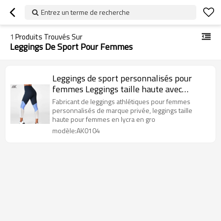
Entrez un terme de recherche
1
Produits Trouvés Sur
Leggings De Sport Pour Femmes
Leggings de sport personnalisés pour
femmes Leggings taille haute avec
contrôle du ventre-Aktik
Fabricant de leggings athlétiques pour femmes
personnalisés de marque privée, leggings taille
haute pour femmes en lycra en gro
modèle:AK0104