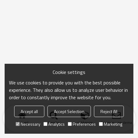
Cookie settings
We use cookies to provide you with the best possible
experience. They also allow us to analyze user behavior in
order to constantly improve the website for you.
Accept all
Accept Selection
Reject All
Accueil
chercher
catégorie
Envoyer une demand
Necessary
Analytics
Preferences
Marketing