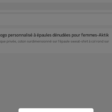
 logo personnalisé à épaules dénudées pour femmes-Aktik
que privée, coton surdimensionné sur l'épaule sweat-shirt à col rond sur