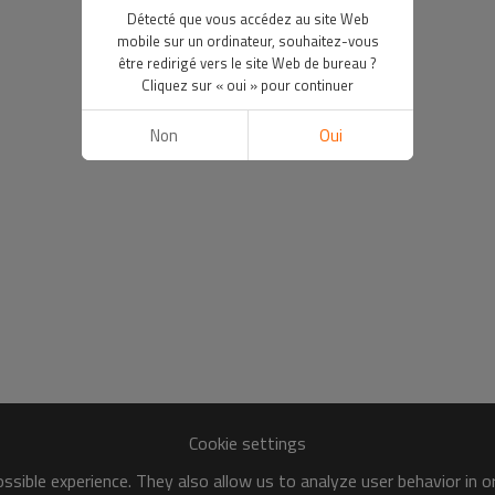
Détecté que vous accédez au site Web
mobile sur un ordinateur, souhaitez-vous
être redirigé vers le site Web de bureau ?
Cliquez sur « oui » pour continuer
Non
Oui
Cookie settings
sible experience. They also allow us to analyze user behavior in 