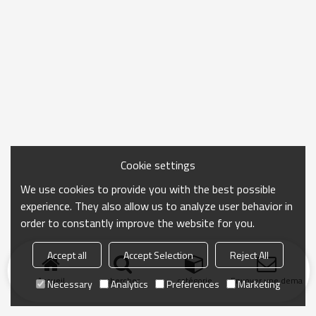
Cookie settings
We use cookies to provide you with the best possible
experience. They also allow us to analyze user behavior in
order to constantly improve the website for you.
Accept all
Accept Selection
Reject All
Accueil
chercher
catégorie
Envoyer une demand
Necessary
Analytics
Preferences
Marketing