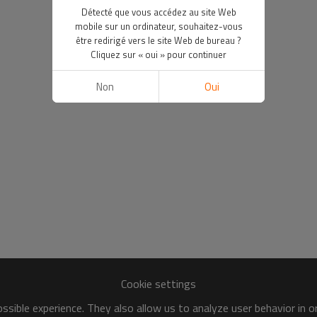
Détecté que vous accédez au site Web
mobile sur un ordinateur, souhaitez-vous
être redirigé vers le site Web de bureau ?
Cliquez sur « oui » pour continuer
Non
Oui
Cookie settings
sible experience. They also allow us to analyze user behavior in 