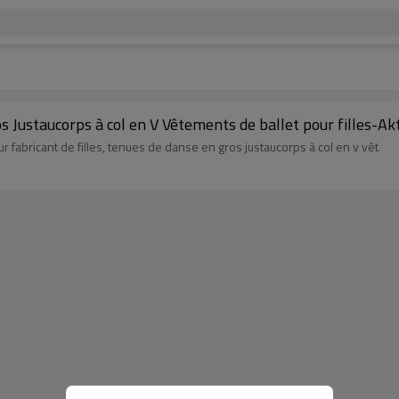
 Justaucorps à col en V Vêtements de ballet pour filles-Ak
fabricant de filles, tenues de danse en gros justaucorps à col en v vêt