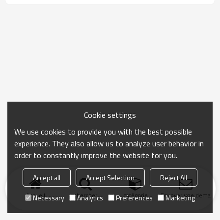
Cookie settings
We use cookies to provide you with the best possible
experience. They also allow us to analyze user behavior in
order to constantly improve the website for you.
Accept all
Accept Selection
Reject All
Accueil
chercher
catégorie
Envoyer une demand
Necessary
Analytics
Preferences
Marketing