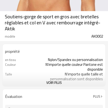
Soutiens-gorge de sport en gros avec bretelles
réglables et col en V avec rembourrage intégré-
Aktik
AK0002
modèle
propriété
Nylon/Spandex ou personnalisation
en tissu
N'importe quelle couleur Pantone est
Couleur
disponible
N'importe quelle taille et
Taille
personnalisation sont disponibles
VOIR PLUS
200 pièces par style
MOQ
Impression, broderie, transfert de
Logo
chaleur, ect
Évaluation
PLUS
Évacuation de l'humidité, séchage
Fonctionnalité
rapide, antistatique