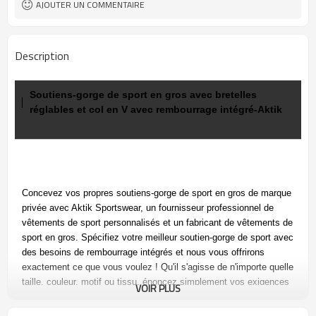
AJOUTER UN COMMENTAIRE
Description
Soutiens-gorge de sport en gros avec bretelles
réglables et col en V avec rembourrage intégré-Aktik
Concevez vos propres soutiens-gorge de sport en gros de marque
privée avec Aktik Sportswear, un fournisseur professionnel de
vêtements de sport personnalisés et un fabricant de vêtements de
sport en gros. Spécifiez votre meilleur soutien-gorge de sport avec
des besoins de rembourrage intégrés et nous vous offrirons
exactement ce que vous voulez ! Qu'il s'agisse de n'importe quelle
taille, couleur, motif ou tissu, énoncez simplement vos exigences
VOIR PLUS
personnalisées dès aujourd'hui !