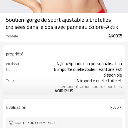
Soutien-gorge de sport ajustable à bretelles
croisées dans le dos avec panneau coloré-Aktik
AK0005
modèle
propriété
Nylon/Spandex ou personnalisation
en tissu
N'importe quelle couleur Pantone est
Couleur
disponible
N'importe quelle taille et
Taille
personnalisation sont disponibles
VOIR PLUS
200 pièces par style
MOQ
Impression, broderie, transfert de
Logo
chaleur, ect
Évaluation
PLUS
Évacuation de l'humidité, séchage
Fonctionnalité
rapide, antistatique
AJOUTER UN COMMENTAIRE